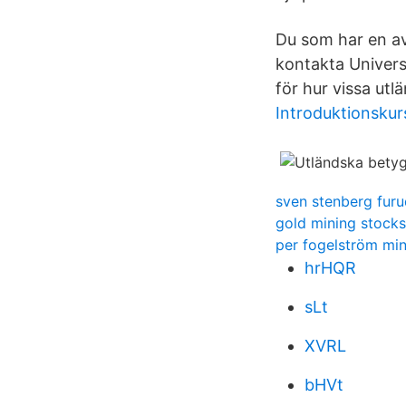
Du som har en av
kontakta Univers
för hur vissa ut
Introduktionskur
sven stenberg furu
gold mining stocks
per fogelström mi
hrHQR
sLt
XVRL
bHVt