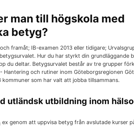
er man till högskola med
ka betyg?
ch framåt; IB-examen 2013 eller tidigare; Urvalsgru
i betygsurvalet. Hur du har styrkt din grundläggande 
upp du deltar. Betygsurvalet består av tre grupper fö
 - Hantering och rutiner inom Göteborgsregionen Gö
3 kommuner som har valt att jobba tillsammans.
d utländsk utbildning inom hälso
ex genom att uppvisa betyg från avslutade kurser p