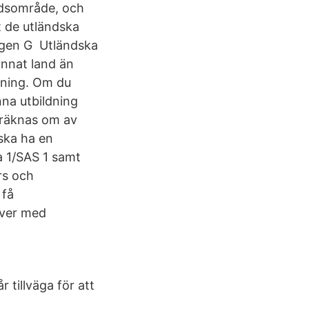
adsområde, och
 de utländska
ygen G Utländska
annat land än
dning. Om du
nna utbildning
 räknas om av
 ska ha en
a 1/SAS 1 samt
rs och
 få
ever med
 tillväga för att