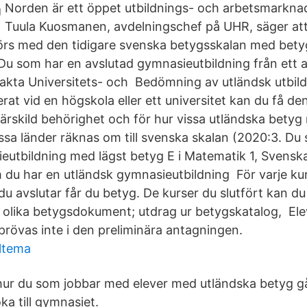
Norden är ett öppet utbildnings- och arbetsmarkn
Tuula Kuosmanen, avdelningschef på UHR, säger att
örs med den tidigare svenska betygsskalan med bet
u som har en avslutad gymnasieutbildning från ett 
akta Universitets- och Bedömning av utländsk utbil
erat vid en högskola eller ett universitet kan du få de
rskild behörighet och för hur vissa utländska betyg
ssa länder räknas om till svenska skalan (2020:3. Du
eutbildning med lägst betyg E i Matematik 1, Svensk
 du har en utländsk gymnasieutbildning För varje ku
u avslutar får du betyg. De kurser du slutfört kan du
 olika betygsdokument; utdrag ur betygskatalog, El
prövas inte i den preliminära antagningen.
iltema
 hur du som jobbar med elever med utländska betyg går
ka till gymnasiet.