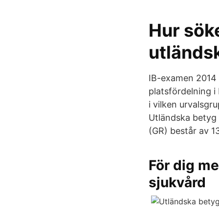
Hur sök
utländs
IB-examen 2014 o
platsfördelning 
i vilken urvalsgr
Utländska betyg
(GR) består av 1
För dig me
sjukvård