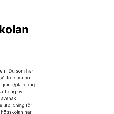
kolan
gen i Du som har
t på Kan annan
agning/placering
sättning av
n svensk
 utbildning för
a högskolan har