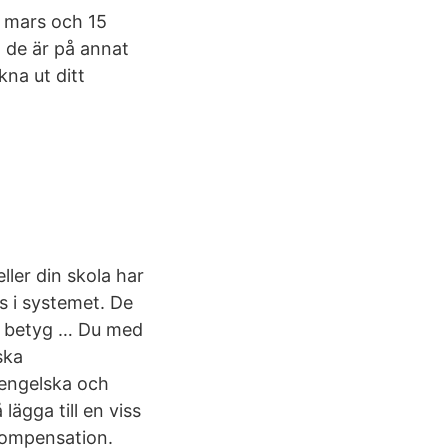
5 mars och 15
 de är på annat
kna ut ditt
ler din skola har
s i systemet. De
ka betyg … Du med
ska
 engelska och
ägga till en viss
kompensation.