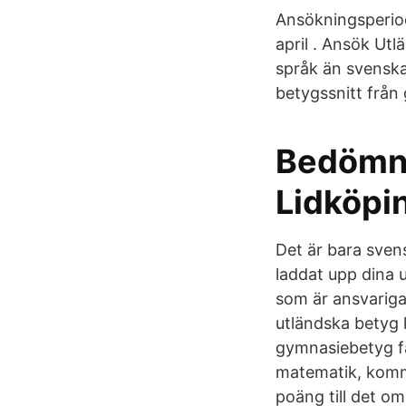
Ansökningsperiod
april . Ansök Ut
språk än svenska,
betygssnitt från
Bedömni
Lidköp
Det är bara sven
laddat upp dina u
som är ansvariga
utländska betyg
gymnasiebetyg få
matematik, komme
poäng till det 