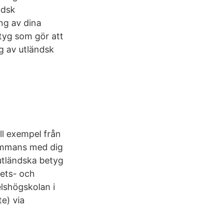
ndsk
ng av dina
tyg som gör att
g av utländsk
ll exempel från
lsammans med dig
 utländska betyg
ets- och
lshögskolan i
te) via