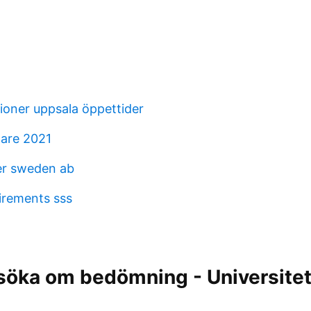
ioner uppsala öppettider
are 2021
er sweden ab
irements sss
nsöka om bedömning - Universitet