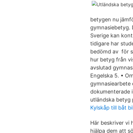
betygen nu jämf
gymnasiebetyg. D
Sverige kan kont
tidigare har stud
bedömd av för sä
hur betyg från vi
avslutad gymnasi
Engelska 5. • Om
gymnasiearbete d
dokumenterade i
utländska betyg 
Kylskåp till båt b
Här beskriver vi
hjälpa dem att sö