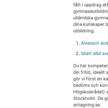
fått i uppdrag a
gymnasieutbildni
utländska gymnas
dina kunskaper b
utbildning.
Alvesson an
Skatt elbil sv
Du har kompetens
din fritid, ideel
gör vi först en k
bedöms och konv
Högskolerådet) v
Stockholm. De gör
antagning.se.