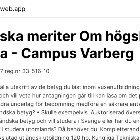
.web.app
ska meriter Om högs
a - Campus Varberg
7 reg.nr 33-516-10
älla utskrift av de betyg du läst inom vuxenutbildnin
och vill veta hur antagningen går till kan läsa om de
dra underlag för bedömning medföra en säkrare ant
ändska betyg? • Skulle exempelvis Auktoriserad över
ändska betyg och vill studera i Sverige eller har du e
ill studera utomlands? Då behöver du Kompletterande
vslutad utländsk utbildning 120 hp. Kungliga Teknisk