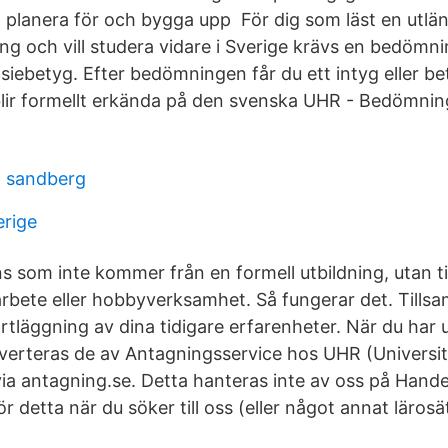
tt planera för och bygga upp För dig som läst en utlä
ng och vill studera vidare i Sverige krävs en bedömni
iebetyg. Efter bedömningen får du ett intyg eller be
lir formellt erkända på den svenska UHR - Bedömnin
d sandberg
erige
 som inte kommer från en formell utbildning, utan ti
lt arbete eller hobbyverksamhet. Så fungerar det. Til
artläggning av dina tidigare erfarenheter. När du har
erteras de av Antagningsservice hos UHR (Universit
ia antagning.se. Detta hanteras inte av oss på Hande
 detta när du söker till oss (eller något annat lärosä