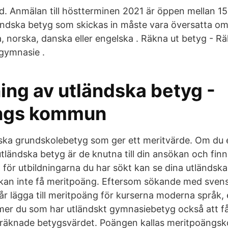
. Anmälan till höstterminen 2021 är öppen mellan 1
ländska betyg som skickas in måste vara översatta om
 norska, danska eller engelska . Räkna ut betyg - Rä
 gymnasie .
ng av utländska betyg -
ings kommun
ska grundskolebetyg som ger ett meritvärde. Om du el
tländska betyg är de knutna till din ansökan och finn
 för utbildningarna du har sökt kan se dina utländs
 kan inte få meritpoäng. Eftersom sökande med sven
r lägga till meritpoäng för kurserna moderna språk,
r du som har utländskt gymnasiebetyg också att få l
omräknade betygsvärdet. Poängen kallas meritpoängs