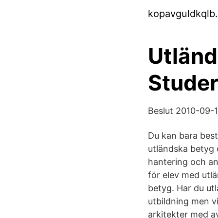
kopavguldkqlb
Utländ
Studer
Beslut 2010-09-1
Du kan bara best
utländska betyg 
hantering och an
för elev med utl
betyg. Har du utl
utbildning men v
arkitekter med a