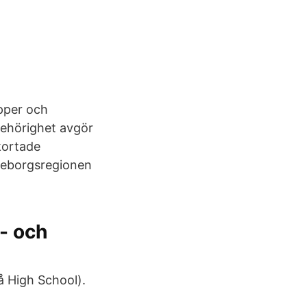
pper och
behörighet avgör
rkortade
teborgsregionen
- och
å High School).