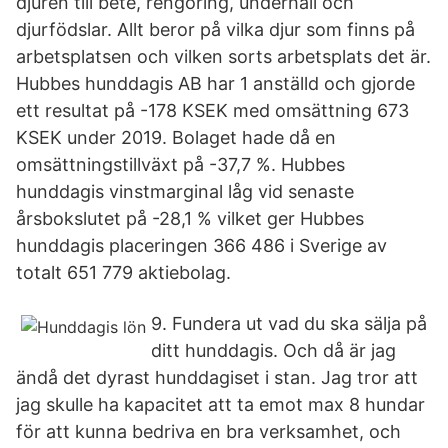
djuren till bete, rengöring, underhåll och
djurfödslar. Allt beror på vilka djur som finns på
arbetsplatsen och vilken sorts arbetsplats det är.
Hubbes hunddagis AB har 1 anställd och gjorde
ett resultat på -178 KSEK med omsättning 673
KSEK under 2019. Bolaget hade då en
omsättningstillväxt på -37,7 %. Hubbes
hunddagis vinstmarginal låg vid senaste
årsbokslutet på -28,1 % vilket ger Hubbes
hunddagis placeringen 366 486 i Sverige av
totalt 651 779 aktiebolag.
9. Fundera ut vad du ska sälja på
ditt hunddagis. Och då är jag
ändå det dyrast hunddagiset i stan. Jag tror att
jag skulle ha kapacitet att ta emot max 8 hundar
för att kunna bedriva en bra verksamhet, och