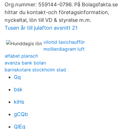
Org.nummer: 559144-0796. På Bolagsfakta.se
hittar du kontakt-och företagsinformation,
nyckeltal, lön till VD & styrelse m.m.
Tusen år till julafton avsnitt 21
vilotid taxichaufför
mollierdiagram luft
alfabet plansch
avanza bank bolan
barnskotare stockholm stad
Gq
bsk
kiHs
gCQb
QlEg