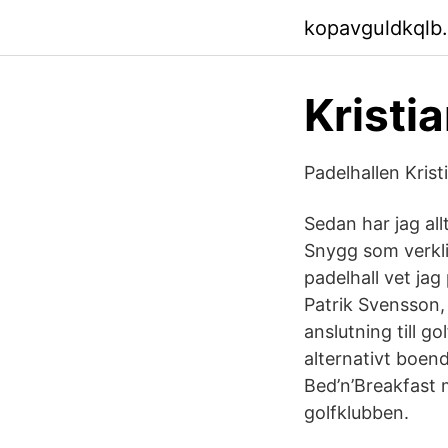
kopavguldkqlb
Kristi
Padelhallen Kris
Sedan har jag all
Snygg som verkli
padelhall vet jag
Patrik Svensson, 
anslutning till g
alternativt boend
Bed’n’Breakfast m
golfklubben.