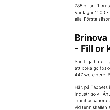
785 gillar · 1 pr
Vardagar 11.00 -
alla. Första säs
Brinova 
- Fill or 
Samtliga hotell l
att boka golfpake
447 were here. B
Här, på Täppets 
Industrigolv i Åh
inomhusbanor oc
vid tennishallen 