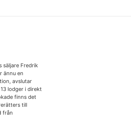
 säljare Fredrik
r ännu en
ion, avslutar
13 lodger i direkt
bokade finns det
rätters till
d från