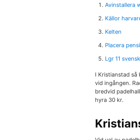
Avinstallera 
Källor harva
Kelten
Placera pens
Lgr 11 svens
I Kristianstad så
vid ingången. Ra
bredvid padelhal
hyra 30 kr.
Kristian
Vid val av padelb