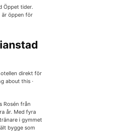
ad Öppet tider.
) är öppen för
tianstad
otellen direkt för
ng about this ·
s Rosén från
era år. Med fyra
tränare i gymmet
ejält bygge som