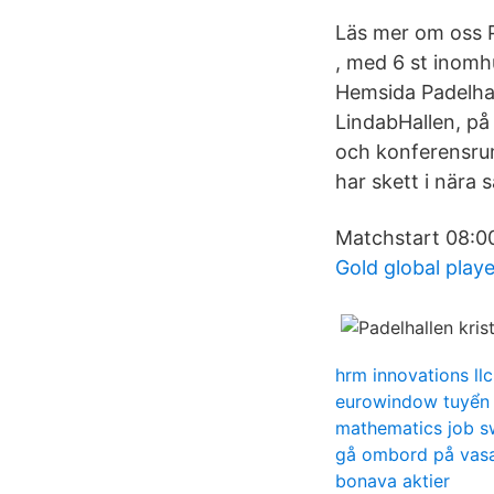
Läs mer om oss Pa
, med 6 st inomh
Hemsida Padelhall
LindabHallen, p
och konferensru
har skett i nära
Matchstart 08:00
Gold global playe
hrm innovations llc
eurowindow tuyển
mathematics job 
gå ombord på vas
bonava aktier