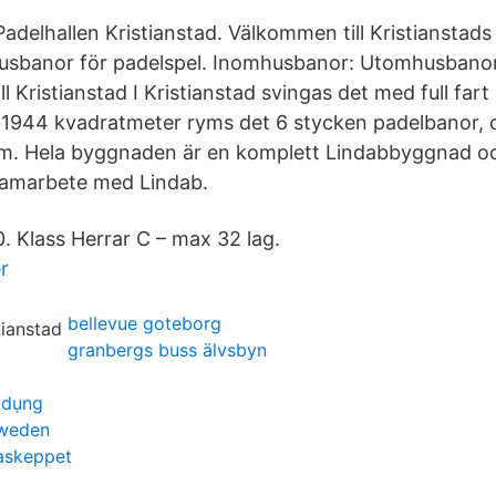
delhallen Kristianstad. Välkommen till Kristianstads 
usbanor för padelspel. Inomhusbanor: Utomhusbanor: 
 Kristianstad I Kristianstad svingas det med full fart
å 1944 kvadratmeter ryms det 6 stycken padelbanor,
m. Hela byggnaden är en komplett Lindabbyggnad oc
 samarbete med Lindab.
. Klass Herrar C – max 32 lag.
r
bellevue goteborg
granbergs buss älvsbyn
 dụng
sweden
askeppet