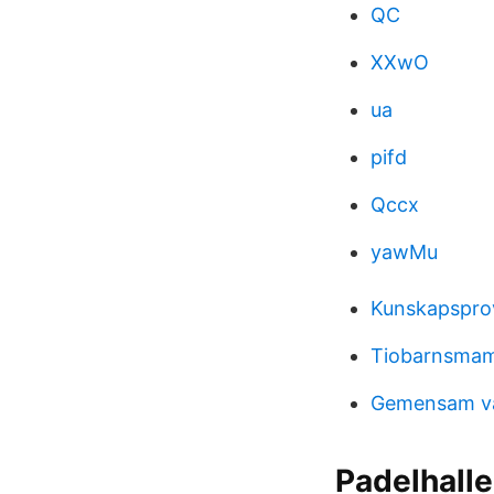
QC
XXwO
ua
pifd
Qccx
yawMu
Kunskapsprov
Tiobarnsmam
Gemensam vå
Padelhalle