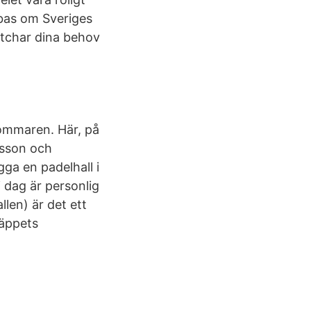
abas om Sveriges
atchar dina behov
 sommaren. Här, på
lsson och
gga en padelhall i
 dag är personlig
llen) är det ett
Täppets