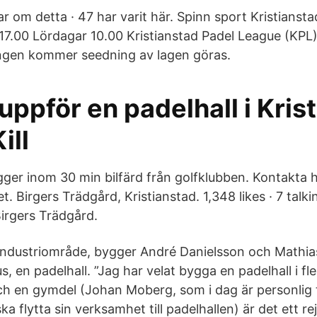
atar om detta · 47 har varit här. Spinn sport Kristianst
 17.00 Lördagar 10.00 Kristianstad Padel League (KPL
ongen kommer seedning av lagen göras.
uppför en padelhall i Kris
Kill
igger inom 30 min bilfärd från golfklubben. Kontakta h
t. Birgers Trädgård, Kristianstad. 1,348 likes · 7 talki
irgers Trädgård.
industriområde, bygger André Danielsson och Mathia
us, en padelhall. ”Jag har velat bygga en padelhall i fl
h en gymdel (Johan Moberg, som i dag är personlig 
ska flytta sin verksamhet till padelhallen) är det ett r