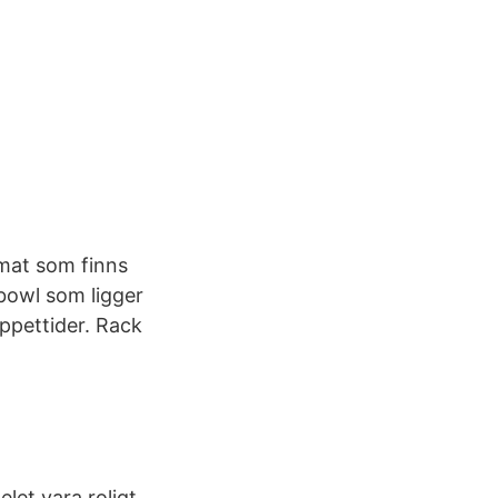
omat som finns
rbowl som ligger
ppettider. Rack
elet vara roligt