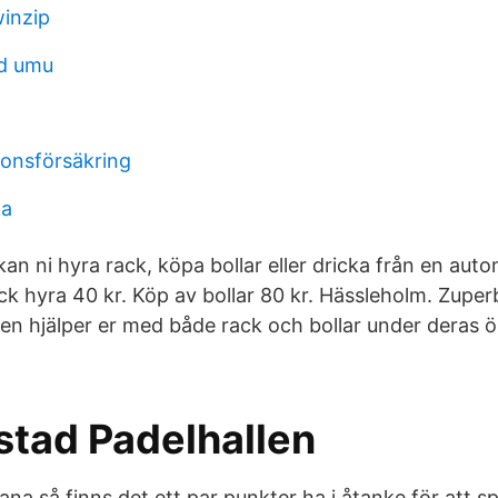
winzip
rd umu
ionsförsäkring
ka
 kan ni hyra rack, köpa bollar eller dricka från en aut
ck hyra 40 kr. Köp av bollar 80 kr. Hässleholm. Zupe
len hjälper er med både rack och bollar under deras ö
stad Padelhallen
ana så finns det ett par punkter ha i åtanke för att sp