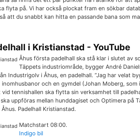
ska flyta på. Vi har också plockat fram en sökbar dat
i så att du snabbt kan hitta en passande bana som m
elhall i Kristianstad - YouTube
Åhus första padelhall ska stå klar i slutet av
Täppets industriområde, bygger André Danie
n Industrigolv i Åhus, en padelhall. ”Jag har velat by
ra inomhusbanor och en gymdel (Johan Moberg, som i
vid tennishallen ska flytta sin verksamhet till padelha
 ska uppföras mellan hunddagiset och Optimera på 
 Åhus. Padelhall Kristianstad.
Matchstart 08:00.
Indigo bil