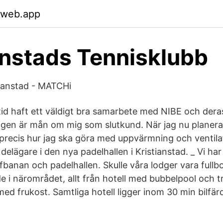
.web.app
anstads Tennisklubb
tianstad - MATCHi
tid haft ett väldigt bra samarbete med NIBE och deras
gen är mån om mig som slutkund. När jag nu planera
 precis hur jag ska göra med uppvärmning och ventilat
delägare i den nya padelhallen i Kristianstad. _ Vi har 
olfbanan och padelhallen. Skulle våra lodger vara full
e i närområdet, allt från hotell med bubbelpool och tre
ed frukost. Samtliga hotell ligger inom 30 min bilfär