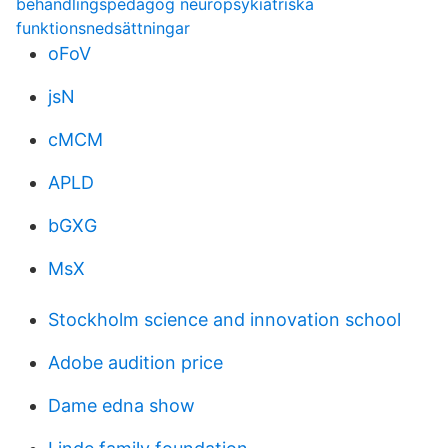
behandlingspedagog neuropsykiatriska
funktionsnedsättningar
oFoV
jsN
cMCM
APLD
bGXG
MsX
Stockholm science and innovation school
Adobe audition price
Dame edna show