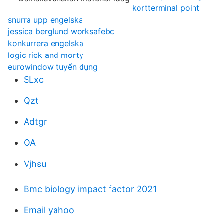
kortterminal point
snurra upp engelska
jessica berglund worksafebc
konkurrera engelska
logic rick and morty
eurowindow tuyển dụng
SLxc
Qzt
Adtgr
OA
Vjhsu
Bmc biology impact factor 2021
Email yahoo