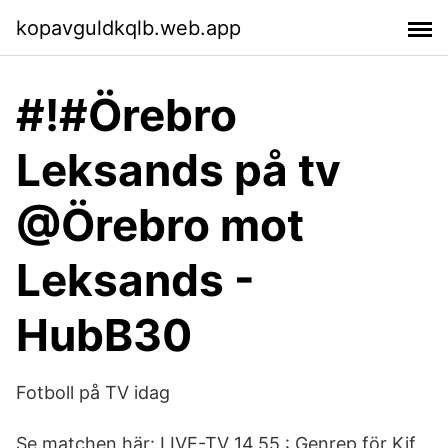
kopavguldkqlb.web.app
#!#Örebro
Leksands på tv
@Örebro mot
Leksands -
HubB30
Fotboll på TV idag
Se matchen här: LIVE-TV 14.55 : Genrep för Kif