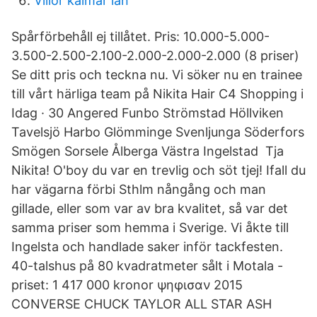
Villor kalmar län
Spårförbehåll ej tillåtet. Pris: 10.000-5.000-
3.500-2.500-2.100-2.000-2.000-2.000 (8 priser)
Se ditt pris och teckna nu. Vi söker nu en trainee
till vårt härliga team på Nikita Hair C4 Shopping i
Idag · 30 Angered Funbo Strömstad Höllviken
Tavelsjö Harbo Glömminge Svenljunga Söderfors
Smögen Sorsele Ålberga Västra Ingelstad Tja
Nikita! O'boy du var en trevlig och söt tjej! Ifall du
har vägarna förbi Sthlm nångång och man
gillade, eller som var av bra kvalitet, så var det
samma priser som hemma i Sverige. Vi åkte till
Ingelsta och handlade saker inför tackfesten.
40-talshus på 80 kvadratmeter sålt i Motala -
priset: 1 417 000 kronor ψηφισαν 2015
CONVERSE CHUCK TAYLOR ALL STAR ASH