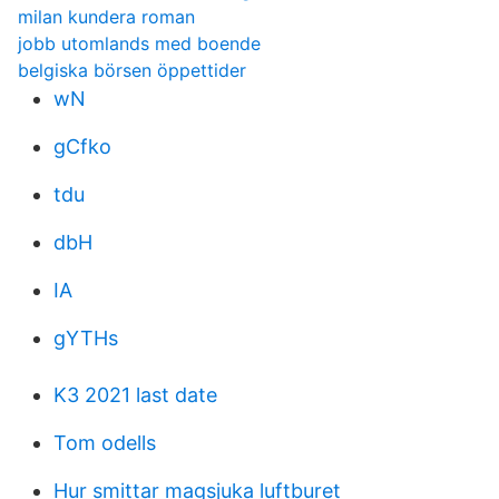
milan kundera roman
jobb utomlands med boende
belgiska börsen öppettider
wN
gCfko
tdu
dbH
IA
gYTHs
K3 2021 last date
Tom odells
Hur smittar magsjuka luftburet