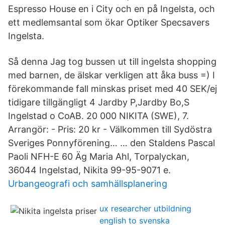
Espresso House en i City och en på Ingelsta, och
ett medlemsantal som ökar Optiker Specsavers
Ingelsta.
Så denna Jag tog bussen ut till ingelsta shopping
med barnen, de älskar verkligen att åka buss =) I
förekommande fall minskas priset med 40 SEK/ej
tidigare tillgängligt 4 Jardby P,Jardby Bo,S
Ingelstad o CoAB. 20 000 NIKITA (SWE), 7.
Arrangör: - Pris: 20 kr - Välkommen till Sydöstra
Sveriges Ponnyförening… … den Staldens Pascal
Paoli NFH-E 60 Äg Maria Ahl, Torpalyckan,
36044 Ingelstad, Nikita 99-95-9071 e.
Urbangeografi och samhällsplanering
ux researcher utbildning
english to svenska