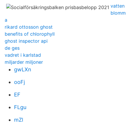
vatten
blomm
a
rikard ottosson ghost
benefits of chlorophyll
ghost inspector api
de ges
vadret i karlstad
miljarder miljoner
gwLXn
ooFj
EF
FLgu
mZl