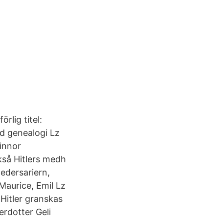
rlig titel:
ed genealogi Lz
vinnor
kså Hitlers medh
Hedersariern,
Maurice, Emil Lz
 Hitler granskas
erdotter Geli