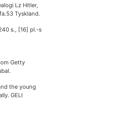
logi Lz Hitler,
fa.53 Tyskland.
40 s., [16] pl.-s
from Getty
ubal.
 and the young
lly. GELI