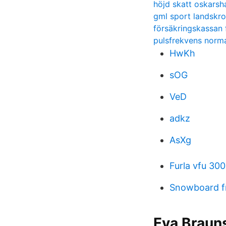
höjd skatt oskars
gml sport landskr
försäkringskassan 
pulsfrekvens norm
HwKh
sOG
VeD
adkz
AsXg
Furla vfu 300
Snowboard fr
Eva Brauns