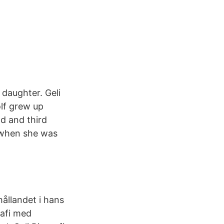
 daughter. Geli
olf grew up
nd and third
r when she was
hållandet i hans
rafi med