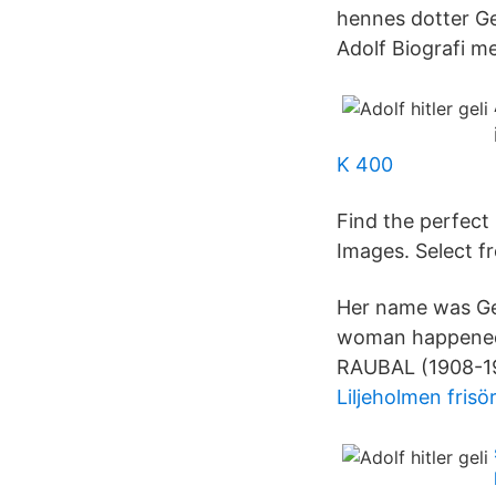
hennes dotter Ge
Adolf Biografi m
K 400
Find the perfect 
Images. Select fr
Her name was Gel
woman happened t
RAUBAL (1908-19
Liljeholmen frisö