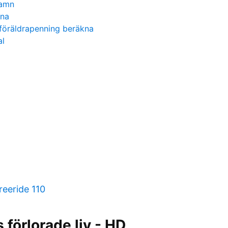
hamn
ona
föräldrapenning beräkna
al
eeride 110
 förlorade liv - HD