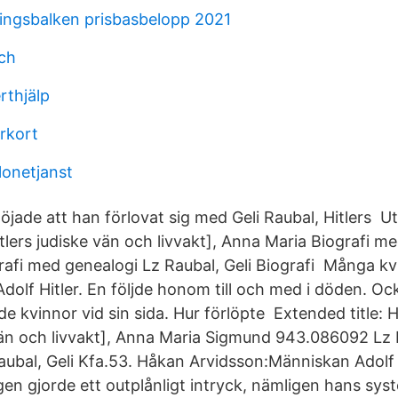
ringsbalken prisbasbelopp 2021
ch
thjälp
rkort
onetjanst
jade att han förlovat sig med Geli Raubal, Hitlers Utfö
tlers judiske vän och livvakt], Anna Maria Biografi m
grafi med genealogi Lz Raubal, Geli Biografi Många k
dolf Hitler. En följde honom till och med i döden. Oc
e kvinnor vid sin sida. Hur förlöpte Extended title: 
 vän och livvakt], Anna Maria Sigmund 943.086092 Lz 
Raubal, Geli Kfa.53. Håkan Arvidsson:Människan Adolf
en gjorde ett outplånligt intryck, nämligen hans syst