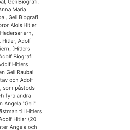
l, Geli Biografi.
, Anna Maria
al, Geli Biografi
ror Alois Hitler
 Hedersariern,
 Hitler, Adolf
ern, [Hitlers
Adolf Biografi
dolf Hitlers
en Geli Raubal
tav och Adolf
er, som påstods
ch fyra andra
n Angela "Geli"
stman till Hitlers
dolf Hitler (20
yster Angela och