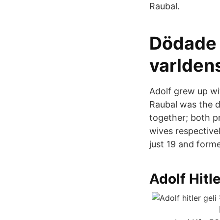
Raubal.
Dödade 
varldens
Adolf grew up wit
Raubal was the da
together; both pr
wives respective
just 19 and forme
Adolf Hitl