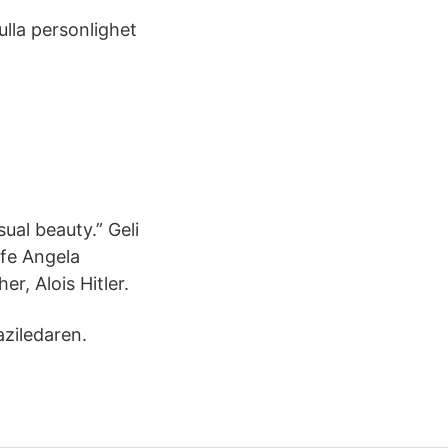
lla personlighet
ual beauty.” Geli
ife Angela
r, Alois Hitler.
aziledaren.