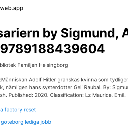
.web.app
ariern by Sigmund, 
. 9789188439604
ibliotek Familjen Helsingborg
Människan Adolf Hitler granskas kvinna som tydligen
yck, nämligen hans systerdotter Geli Raubal. By: Sigm
. Published: 2020. Classification: Lz Maurice, Emil.
a factory reset
 göteborg lediga jobb