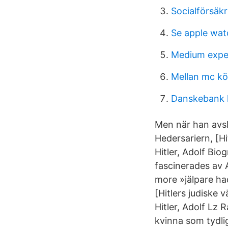
Socialförsäk
Se apple wat
Medium exper
Mellan mc kö
Danskebank l
Men när han avslö
Hedersariern, [Hi
Hitler, Adolf Bio
fascinerades av A
more »jälpare had
[Hitlers judiske
Hitler, Adolf Lz 
kvinna som tydlig