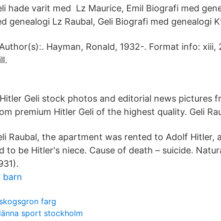
li hade varit med Lz Maurice, Emil Biografi med genea
ed genealogi Lz Raubal, Geli Biografi med genealogi K
Author(s):. Hayman, Ronald, 1932-. Format info: xiii, 2
ill.
Hitler Geli stock photos and editorial news pictures 
om premium Hitler Geli of the highest quality. Geli Ra
i Raubal, the apartment was rented to Adolf Hitler,
o be Hitler's niece. Cause of death – suicide. Natura
31).
r barn
skogsgron farg
länna sport stockholm