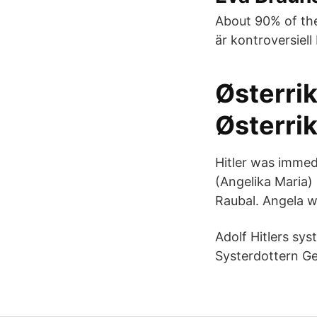
About 90% of the
är kontroversiell
Østerri
Østerrik
Hitler was immed
(Angelika Maria)
Raubal. Angela wa
Adolf Hitlers sys
Systerdottern Gel