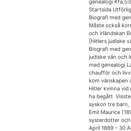
genealogi Kfa.53 
Startsida Utförli
Biografi med gene
Måste också korri
och irländskan Br
[Hitlers judiske 
Biografi med gene
judiske vän och l
med genealogi Lz
chaufför och livv
kom vänskapen a
Hitler kvinna vid
ha begått Visste
syskon tre barn,
Emil Maurice (189
systerdotter och
April 1889 – 30 A