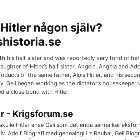
Hitler någon själv?
historia.se
h his half sister and was reportedly very fond of her
ughter of Hitler’s half sister, Angela. Angela and Ad
oducts of the same father, Alois Hitler, and his seco
ly. Geli began working as the dictator’s housekeepe
d a close bond with Hitler.
er - Krigsforum.se
skulle Hitler anse Geli som det enda sanna kärleksför
liv. Adolf Biografi med genealogi Lz Raubal, Geli Biog