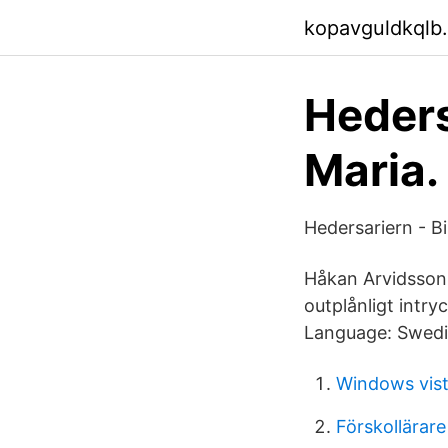
kopavguldkqlb
Heders
Maria
Hedersariern - B
Håkan Arvidsson:
outplånligt intr
Language: Swedish
Windows vist
Förskollärare