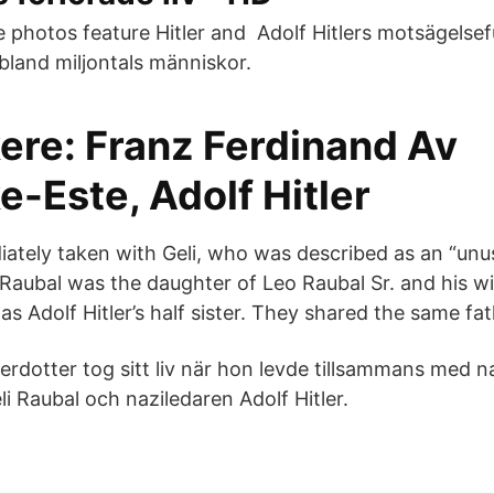
 photos feature Hitler and Adolf Hitlers motsägelsefu
 bland miljontals människor.
kere: Franz Ferdinand Av
e-Este, Adolf Hitler
iately taken with Geli, who was described as an “unus
 Raubal was the daughter of Leo Raubal Sr. and his w
s Adolf Hitler’s half sister. They shared the same fathe
terdotter tog sitt liv när hon levde tillsammans med n
i Raubal och naziledaren Adolf Hitler.