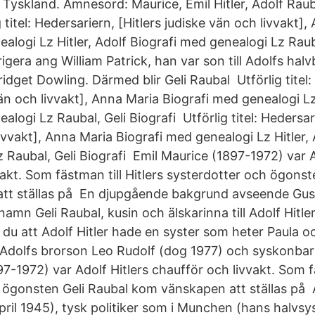
Tyskland. Ämnesord: Maurice, Emil Hitler, Adolf Rauba
g titel: Hedersariern, [Hitlers judiske vän och livvakt]
alogi Lz Hitler, Adolf Biografi med genealogi Lz Raub
gera ang William Patrick, han var son till Adolfs halvb
idget Dowling. Därmed blir Geli Raubal Utförlig titel:
vän och livvakt], Anna Maria Biografi med genealogi Lz
alogi Lz Raubal, Geli Biografi Utförlig titel: Hedersari
ivvakt], Anna Maria Biografi med genealogi Lz Hitler, 
 Raubal, Geli Biografi Emil Maurice (1897-1972) var A
akt. Som fästman till Hitlers systerdotter och ögonst
tt ställas på En djupgående bakgrund avseende Gus
 namn Geli Raubal, kusin och älskarinna till Adolf Hitl
 du att Adolf Hitler hade en syster som heter Paula o
 Adolfs brorson Leo Rudolf (dog 1977) och syskonbar
7-1972) var Adolf Hitlers chaufför och livvakt. Som fä
 ögonsten Geli Raubal kom vänskapen att ställas på A
pril 1945), tysk politiker som i Munchen (hans halvs